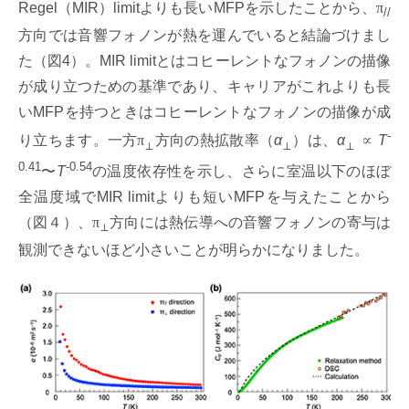
Regel（MIR）limitよりも長いMFPを示したことから、
π
//
方向では音響フォノンが熱を運んでいると結論づけまし
た（図4）。MIR limitとはコヒーレントなフォノンの描像
が成り立つための基準であり、キャリアがこれよりも長
いMFPを持つときはコヒーレントなフォノンの描像が成
-
り立ちます。一方
π
方向の熱拡散率（
α
）は、
α
∝
T
⊥
⊥
⊥
0.41
-0.54
〜
T
の温度依存性を示し、さらに室温以下のほぼ
全温度域でMIR limitよりも短いMFPを与えたことから
（図４）、
π
方向には熱伝導への音響フォノンの寄与は
⊥
観測できないほど小さいことが明らかになりました。