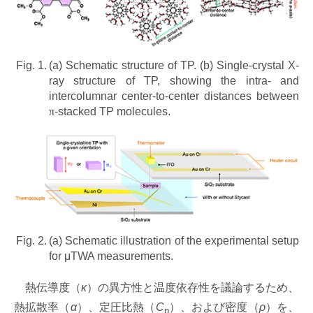
Fig. 1.
(a) Schematic structure of TP. (b) Single-crystal X-
ray structure of TP, showing the intra- and
intercolumnar center-to-center distances between
π
-stacked TP molecules.
Fig. 2.
(a) Schematic illustration of the experimental setup
for μTWA measurements.
熱伝導度（
κ
）の異方性と温度依存性を議論するため、
熱拡散率（
α
）、定圧比熱（
C
）、および密度（
ρ
）を、
p