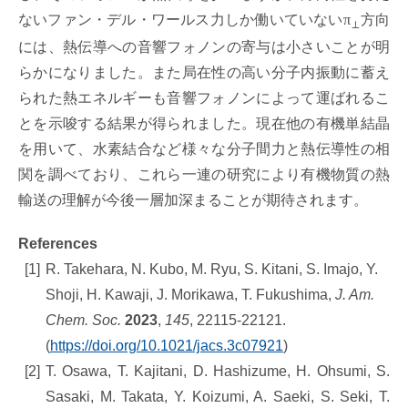
ないファン・デル・ワールス力しか働いていない
π
方向
⊥
には、熱伝導への音響フォノンの寄与は小さいことが明
らかになりました。また局在性の高い分子内振動に蓄え
られた熱エネルギーも音響フォノンによって運ばれるこ
とを示唆する結果が得られました。現在他の有機単結晶
を用いて、水素結合など様々な分子間力と熱伝導性の相
関を調べており、これら一連の研究により有機物質の熱
輸送の理解が今後一層加深まることが期待されます。
References
[1]
R. Takehara, N. Kubo, M. Ryu, S. Kitani, S. Imajo, Y.
Shoji, H. Kawaji, J. Morikawa, T. Fukushima,
J. Am.
Chem. Soc.
2023
,
145
, 22115-22121.
(
https://doi.org/10.1021/jacs.3c07921
)
[2]
T. Osawa, T. Kajitani, D. Hashizume, H. Ohsumi, S.
Sasaki, M. Takata, Y. Koizumi, A. Saeki, S. Seki, T.