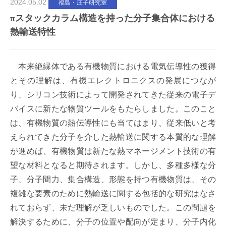
2024.05.02
福島・庄子研究室
π
スタックカラム構造を持った分子集合体における
熱輸送特性
本来絶縁体である有機物質における電気伝導性の獲得
とその理解は、有機エレクトロニクスの発展につなが
り、シリコン技術によって開発されてきた従来の電子デ
バイスに新たな物質ツールをもたらしました。このこと
は、有機物質の熱伝導性にも当てはまり、従来低いと考
えられてきた分子を介した熱輸送に関する本質的な理解
が進めば、有機物質は新たな熱マネージメント技術の有
望な材料となると期待されます。しかし、多種多様な分
子、分子間力、集合構造、形態を持つ有機物質は、その
複雑な要素のために熱輸送に関する包括的な研究はなさ
れておらず、未だ理解が乏しいものでした。この問題を
解決するために、分子の位置や配向が定まり、分子内化