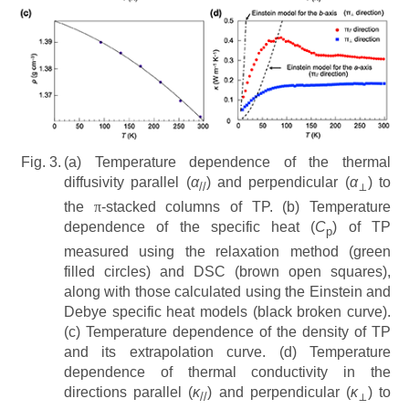
Fig. 3.
(a) Temperature dependence of the thermal
diffusivity parallel (
α
) and perpendicular (
α
) to
//
⊥
the
π
-stacked columns of TP. (b) Temperature
dependence of the specific heat (
C
) of TP
p
measured using the relaxation method (green
filled circles) and DSC (brown open squares),
along with those calculated using the Einstein and
Debye specific heat models (black broken curve).
(c) Temperature dependence of the density of TP
and its extrapolation curve. (d) Temperature
dependence of thermal conductivity in the
directions parallel (
κ
) and perpendicular (
κ
) to
//
⊥