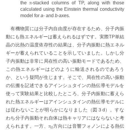
the
π
-stacked columns of TP, along with those
calculated using the Einstein thermal conductivity
model for
a
- and
b
-axes.
有機物質には分子内自由度が存在するため、分子内振
動にも熱エネルギーは蓄えられるはずです。実際TP単結
晶の比熱の温度依存性の結果は、分子内振動に熱エネル
ギーが蓄えられていることを示していました。しかし分
子内振動は非常に局在性の高い振動モードであるため、
この熱エネルギーはどのように輸送されるのであろう
か、という疑問が生じます。そこで、局在性の高い振動
の伝搬を記述できるアインシュタインの熱伝導モデルを
使って実験結果と比較したところ、分子内振動に蓄えら
れた熱エネルギーはアインシュタインの熱伝導モデルに
は従わないことが明らかになりました（図３d）。すな
わち分子内振動それ自体は熱キャリアにはならないと考
えられます。一方、
π
方向には音響フォノンによる熱伝
//