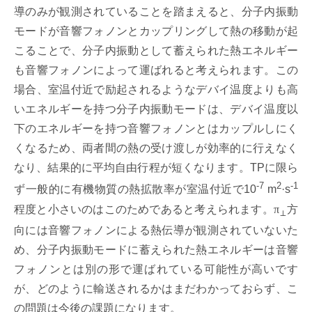
導のみが観測されていることを踏まえると、分子内振動
モードが音響フォノンとカップリングして熱の移動が起
こることで、分子内振動として蓄えられた熱エネルギー
も音響フォノンによって運ばれると考えられます。この
場合、室温付近で励起されるようなデバイ温度よりも高
いエネルギーを持つ分子内振動モードは、デバイ温度以
下のエネルギーを持つ音響フォノンとはカップルしにく
くなるため、両者間の熱の受け渡しが効率的に行えなく
なり、結果的に平均自由行程が短くなります。TPに限ら
-7
2
-1
ず一般的に有機物質の熱拡散率が室温付近で10
m
·s
程度と小さいのはこのためであると考えられます。
π
方
⊥
向には音響フォノンによる熱伝導が観測されていないた
め、分子内振動モードに蓄えられた熱エネルギーは音響
フォノンとは別の形で運ばれている可能性が高いです
が、どのように輸送されるかはまだわかっておらず、こ
の問題は今後の課題になります。