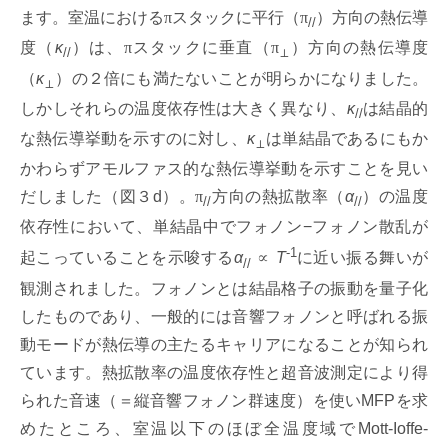
ます。室温における
π
スタックに平行（
π
）方向の熱伝導
//
度（
κ
）は、
π
スタックに垂直（
π
）方向の熱伝導度
//
⊥
（
κ
）の２倍にも満たないことが明らかになりました。
⊥
しかしそれらの温度依存性は大きく異なり、
κ
は結晶的
//
な熱伝導挙動を示すのに対し、
κ
は単結晶であるにもか
⊥
かわらずアモルファス的な熱伝導挙動を示すことを見い
だしました（図３d）。
π
方向の熱拡散率（
α
）の温度
//
//
依存性において、単結晶中でフォノン−フォノン散乱が
-1
起こっていることを示唆する
α
∝
T
に近い振る舞いが
//
観測されました。フォノンとは結晶格子の振動を量子化
したものであり、一般的には音響フォノンと呼ばれる振
動モードが熱伝導の主たるキャリアになることが知られ
ています。熱拡散率の温度依存性と超音波測定により得
られた音速（＝縦音響フォノン群速度）を使いMFPを求
めたところ、室温以下のほぼ全温度域でMott-Ioffe-