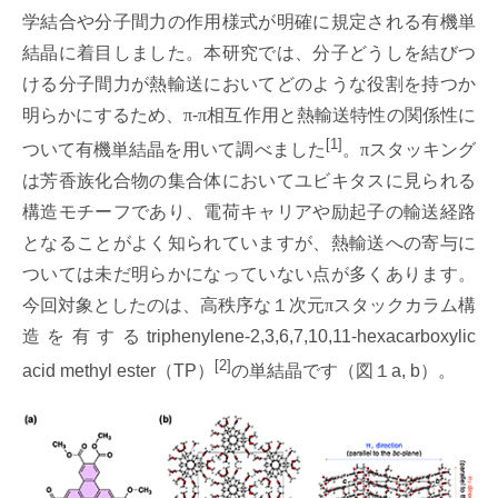
学結合や分子間力の作用様式が明確に規定される有機単
結晶に着目しました。本研究では、分子どうしを結びつ
ける分子間力が熱輸送においてどのような役割を持つか
明らかにするため、
π
-
π
相互作用と熱輸送特性の関係性に
[1]
ついて有機単結晶を用いて調べました
。
π
スタッキング
は芳香族化合物の集合体においてユビキタスに見られる
構造モチーフであり、電荷キャリアや励起子の輸送経路
となることがよく知られていますが、熱輸送への寄与に
ついては未だ明らかになっていない点が多くあります。
今回対象としたのは、高秩序な１次元
π
スタックカラム構
造を有するtriphenylene-2,3,6,7,10,11-hexacarboxylic
[2]
acid methyl ester（TP）
の単結晶です（図１a, b）。