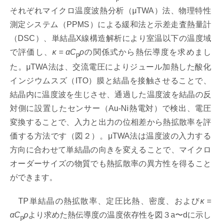
それぞれマイクロ温度波熱分析（μTWA）法、物理特性
測定システム（PPMS）による緩和法と示差走査熱量計
（DSC）、単結晶X線構造解析により室温以下の温度域
で評価し、
κ = αC
ρ
の関係式から熱伝導度を求めまし
p
た。μTWA法は、交流電圧によりジュール加熱した酸化
インジウムスズ（ITO）膜と結晶を接触させることで、
結晶内に温度波を生じさせ、通過した温度波を結晶の反
対側に設置したセンサー（Au-Ni熱電対）で検出、電圧
変換することで、入力と出力の位相差から熱拡散率を評
価する方法です（図２）。μTWA法は温度波の入力する
方向に合わせて単結晶の向きを変えることで、マイクロ
オーダーサイズの物質でも熱拡散率の異方性を得ること
ができます。
TP単結晶の熱拡散率、定圧比熱、密度、および
κ =
αC
ρ
より求めた熱伝導度の温度依存性を図３a〜dに示し
p