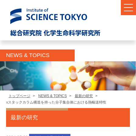
NEWS & TOPICS
トップページ
>
NEWS & TOPICS
>
最新の研究
>
π
スタックカラム構造を持った分子集合体における熱輸送特性
最新の研究