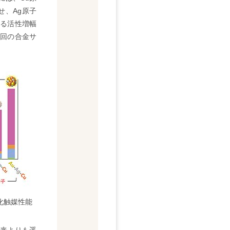
せ、Ag原子
る活性増幅
回の合金サ
酸化触媒性能