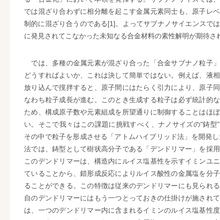
では混ざり合わずに相分離を起こす金属元素同士も、原子レベ
制的に混ざり合うのである[1]。よってサブナノサイエンスで
に発見されてこなかった未知なる合金材料の素性解明が期待さ
では、多種の金属元素が混ざり合った「合金サブナノ粒子」
どうすればよいか、これは決して簡単ではない。例えば、液相
放り込んで撹拌すると、原子間にはたらく引力により、原子同
なわち粒子成長が進む。このとき生成する粒子は必ず統計的な
ため、構成原子数や元素組成を所望通りに制御することはほぼ
い。そこで我々はこの課題に挑戦すべく、ナノサイズの"鋳型
その中で粒子を形成させる「アトムハイブリッド法」を開発した
法では、鋳型として樹状高分子である「デンドリマー」を採用
このデンドリマーは、構造内にルイス塩基性を示すイミンユニ
ていることから、錯形成反応によりルイス酸性の金属塩を分子
ることができる。この特徴は従来のデンドリマーにも見られる
自のデンドリマーにはもう一つとっておきの仕掛けが施されて
は、一つのデンドリマー内に含まれるイミンのルイス塩基性度