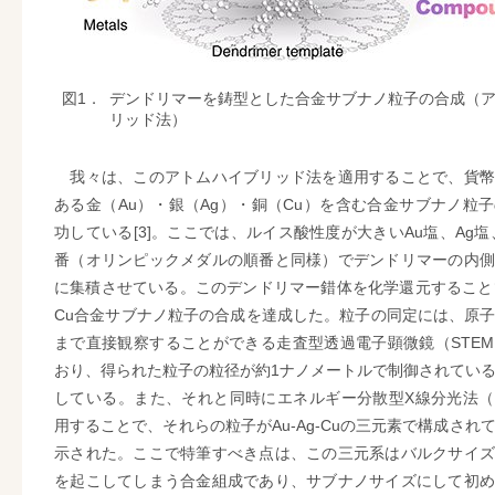
図1．
デンドリマーを鋳型とした合金サブナノ粒子の合成（
リッド法）
我々は、このアトムハイブリッド法を適用することで、貨幣
ある金（Au）・銀（Ag）・銅（Cu）を含む合金サブナノ粒
功している[3]。ここでは、ルイス酸性度が大きいAu塩、Ag塩
番（オリンピックメダルの順番と同様）でデンドリマーの内側
に集積させている。このデンドリマー錯体を化学還元することで、
Cu合金サブナノ粒子の合成を達成した。粒子の同定には、原
まで直接観察することができる走査型透過電子顕微鏡（STE
おり、得られた粒子の粒径が約1ナノメートルで制御されてい
している。また、それと同時にエネルギー分散型X線分光法（
用することで、それらの粒子がAu-Ag-Cuの三元素で構成され
示された。ここで特筆すべき点は、この三元系はバルクサイズ
を起こしてしまう合金組成であり、サブナノサイズにして初め