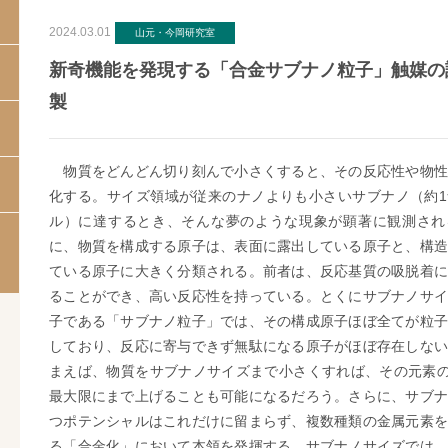
2024.03.01
山元・今岡研究室
新奇機能を発現する「合金サブナノ粒子」触媒の
製
物質をどんどん切り刻んで小さくすると、その反応性や物性
化する。サイズ領域が従来のナノよりも小さいサブナノ（約1
ル）に達するとき、そんな夢のような現象が顕著に観測され
に、物質を構成する原子は、表面に露出している原子と、構造
ている原子に大きく分類される。前者は、反応基質の吸脱着に
ることができ、高い反応性を持っている。とくにサブナノサイ
子である「サブナノ粒子」では、その構成原子ほぼ全てが粒子
しており、反応に寄与できず無駄になる原子がほぼ存在しない
まえば、物質をサブナノサイズまで小さくすれば、その元素の
最大限にまで上げることも可能になるだろう。さらに、サブナ
つポテンシャルはこれだけに留まらず、複数種類の金属元素を
る「合金化」において本領を発揮する。サブナノサイズでは、