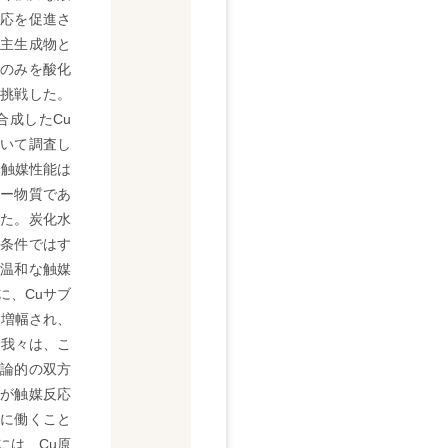
応を促進さ
主生成物と
のみを酸化
に挑戦した。
合成したCu
いて調査し
で触媒性能は
ー物質であ
た。炭化水
条件ではす
温和な触媒
に、Cuサブ
り増幅され、
。我々は、こ
論的の双方
が触媒反応
に働くこと
には、Cu原