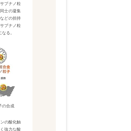
サブナノ粒
同士の凝集
などの担持
サブナノ粒
になる。
子の合成
センの酸化触
く強力な酸