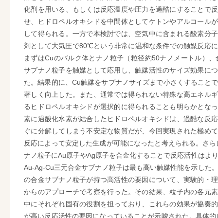
化剤を用いる、もしくは反応温度や圧力を過酷にすることで反
せ、ヒドロペルオキシドを中間体としてケトンやアルコールが
して得られる。一方で本検討では、空気中に含まれる酸素分子
剤として大気圧で80℃という非常に温和な条件での触媒反応
まずはCuのバルク体とナノ粒子（粒径約50ナノメートル）、
サブナノ粒子を触媒として応用し、触媒活性のサイズ効果につ
た。結果的に、Cu触媒をサブナノサイズまで小さくすること
著しく向上した。また、通常では得られない特殊な高エネルギ
るヒドロペルオキシドが選択的に得られることも明らかとなっ
素に過酸化水素が結合したヒドロペルオキシドは、過酷な反応
ぐに分解してしまう不安定な物質だが、今回実現された極めて
反応によって安定した生成が可能になったと考えられる。さら
ナノ粒子にAu原子やAg原子を合金化することで反応活性はよ
Au-Ag-Cu三元合金サブナノ粒子は最も高い触媒性能を示した
の合金サブナノ粒子が持つ高活性の要因について、実験的・理
からのアプローチで考察を行った。その結果、粒子内の各元素
中にそれぞれ固有の役割を担っており、これらの効果が協奏的
が高い反応活性の要因になっていることが示唆された。具体的