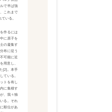
ルで半ば強
は、これまで
れている。
を作るには
中に原子を
士の凝集す
分布に従う
不可能に近
"を用意し、
[2]。本手
している。
ットを有し
内に集積す
が、我々独
いる。それ
に順位があ