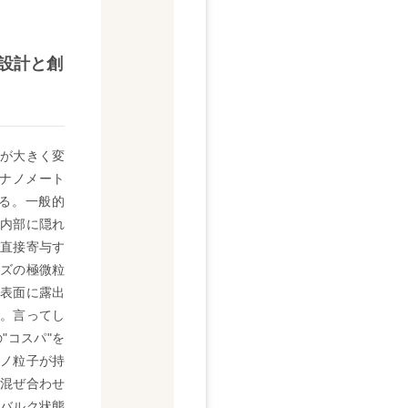
設計と創
が大きく変
ナノメート
る。一般的
内部に隠れ
直接寄与す
ズの極微粒
表面に露出
。言ってし
"コスパ"を
ノ粒子が持
混ぜ合わせ
バルク状態