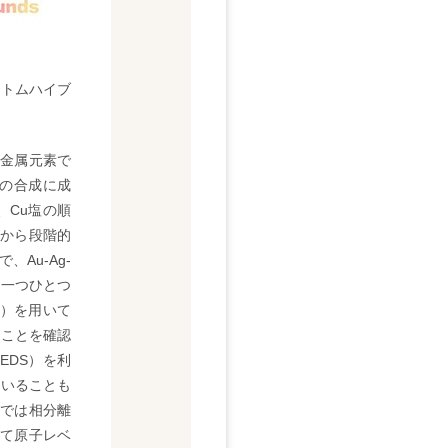
アトムハイブ
金属元素で
子の合成に成
、Cu塩の順
から段階的
Au-Ag-
子一つひとつ
M）を用いて
ることを確認
EDS）を利
ていることも
では相分離
て原子レベ